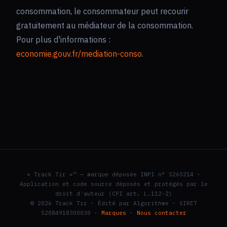
consommation, le consommateur peut recourir
gratuitement au médiateur de la consommation.
Pour plus d'informations :
economie.gouv.fr/mediation-conso
.
« Track Tir »™ — marque déposée INPI n° 5265214 ·
Application et code source déposés et protégés par le
droit d'auteur (CPI art. L.112-2)
© 2026 Track Tir · Édité par Algorithme · SIRET
52084918300030 ·
Marques
·
Nous contacter