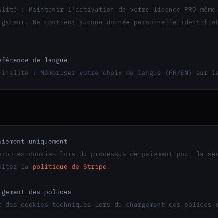
alité : Maintenir l'activation de votre licence PRO même
igateur. Ne contient aucune donnée personnelle identifia
férence de langue
Finalité : Mémoriser votre choix de langue (FR/EN) sur l
iement uniquement
propres cookies lors du processus de paiement pour la sé
sultez la
politique de Stripe
.
gement des polices
r des cookies techniques lors du chargement des polices 