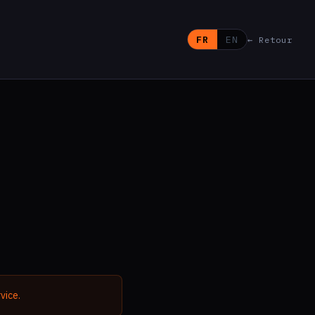
FR
EN
← Retour
vice.