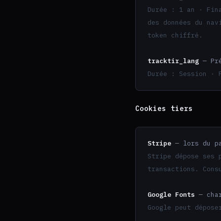
Durée : 1 an · Fin
des données du nav
token chiffré.
tracktir_lang
— Pré
Durée : Session · 
Cookies tiers
Stripe
— lors du pa
Stripe dépose ses 
transactions. Con
Google Fonts
— char
Google peut dépose